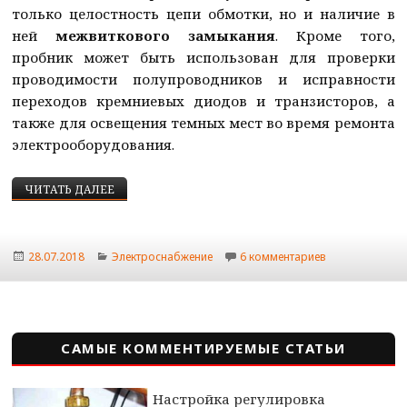
только целостность цепи обмотки, но и наличие в
ней
межвиткового замыкания
. Кроме того,
пробник может быть использован для проверки
проводимости полупроводников и исправности
переходов кремниевых диодов и транзисторов, а
также для освещения темных мест во время ремонта
электрооборудования.
КАК ПРОВЕРИТЬ ОБМОТКУ ЭЛЕКТРО ОБОРУДОВА
ЧИТАТЬ ДАЛЕЕ
Опубликовано
Рубрики
к записи Как 
28.07.2018
Электроснабжение
6 комментариев
САМЫЕ КОММЕНТИРУЕМЫЕ СТАТЬИ
Настройка регулировка