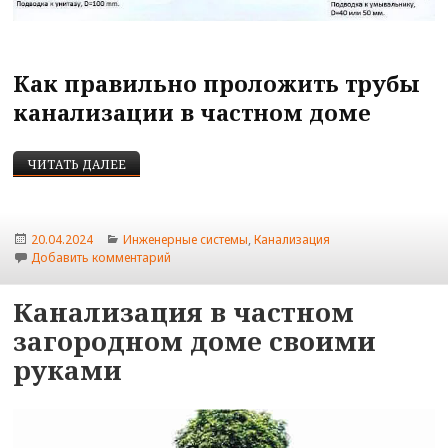
Как правильно проложить трубы
канализации в частном доме
УСТРОЙСТВО ВНУТРЕННЕЙ КАНАЛИЗАЦИИ В ЧА
ЧИТАТЬ ДАЛЕЕ
Опубликовано
Рубрики
20.04.2024
Инженерные системы
,
Канализация
к записи Устройство внутренней канализации 
Добавить комментарий
Канализация в частном
загородном доме своими
руками