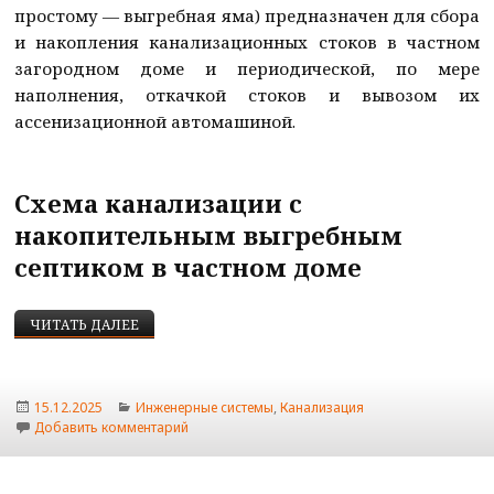
простому — выгребная яма) предназначен для сбора
и накопления канализационных стоков в частном
загородном доме и периодической, по мере
наполнения, откачкой стоков и вывозом их
ассенизационной автомашиной.
Схема канализации с
накопительным выгребным
септиком в частном доме
ВЫГРЕБНАЯ ЯМА НАКОПИТЕЛЬНЫЙ СЕПТИК ПОД
ЧИТАТЬ ДАЛЕЕ
Опубликовано
Рубрики
15.12.2025
Инженерные системы
,
Канализация
к записи Выгребная яма накопительный септик
Добавить комментарий