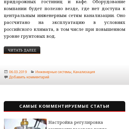
придорожных гостиниц и кафе. Оборудование
компании будет полезно везде, где нет доступа к
центральным инженерным сетям канализации. Оно
рассчитано на эксплуатацию в условиях
российского климата, в том числе при повышенном
уровне грунтовых вод.
СЕПТИКИ И СТАНЦИИ ОЧИСТКИ ЕВРОЛОС СТОК
ЧИТАТЬ ДАЛЕЕ
Опубликовано
Рубрики
06.03.2019
Инженерные системы
,
Канализация
к записи Септики и станции очистки Евролос 
Добавить комментарий
САМЫЕ КОММЕНТИРУЕМЫЕ СТАТЬИ
Настройка регулировка
мощности газового котла