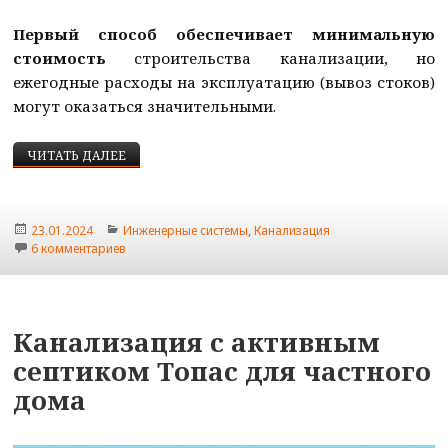
Первый способ обеспечивает минимальную
стоимость
строительства канализации, но
ежегодные расходы на эксплуатацию (вывоз стоков)
могут оказаться значительными.
КАНАЛИЗАЦИЯ В ЧАСТНОМ ЗАГОРОДНОМ ДОМЕ 
ЧИТАТЬ ДАЛЕЕ
Опубликовано
Рубрики
23.01.2024
Инженерные системы
,
Канализация
к записи Канализация в частном загородном доме св
6 комментариев
Канализация с активным
септиком Топас для частного
дома