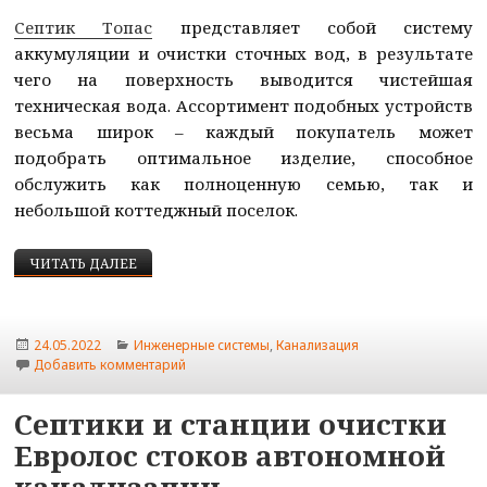
Септик Топас
представляет собой систему
аккумуляции и очистки сточных вод, в результате
чего на поверхность выводится чистейшая
техническая вода. Ассортимент подобных устройств
весьма широк – каждый покупатель может
подобрать оптимальное изделие, способное
обслужить как полноценную семью, так и
небольшой коттеджный поселок.
КАНАЛИЗАЦИЯ С АКТИВНЫМ СЕПТИКОМ ТОПАС 
ЧИТАТЬ ДАЛЕЕ
Опубликовано
Рубрики
24.05.2022
Инженерные системы
,
Канализация
к записи Канализация с активным септиком То
Добавить комментарий
Септики и станции очистки
Евролос стоков автономной