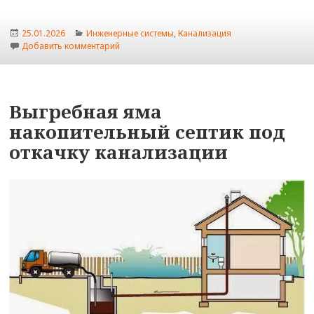
Опубликовано
Рубрики
25.01.2026
Инженерные системы
,
Канализация
к записи Правильная схема канализации в час
Добавить комментарий
Выгребная яма
накопительный септик под
откачку канализации