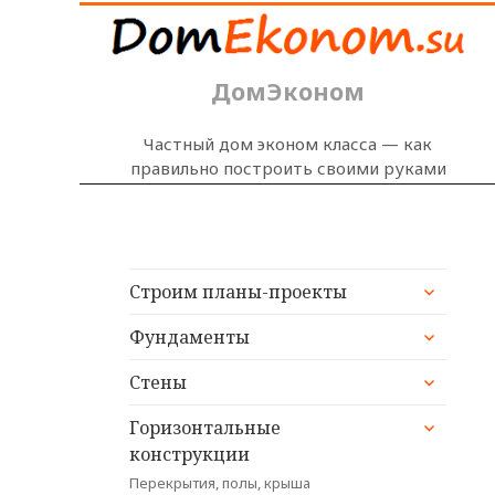
ДомЭконом
Частный дом эконом класса — как
правильно построить своими руками
раскрыт
Строим планы-проекты
дочерне
раскрыт
меню
Фундаменты
дочерне
раскрыт
меню
Стены
дочерне
раскрыт
меню
Горизонтальные
дочерне
конструкции
меню
Перекрытия, полы, крыша