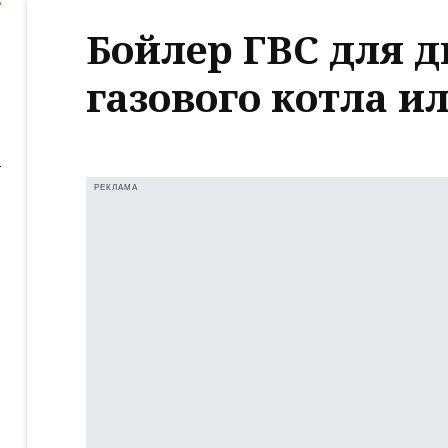
Бойлер ГВС для 
газового котла и
РЕКЛАМА
ь
е
ь
е
ь
е
ь
е