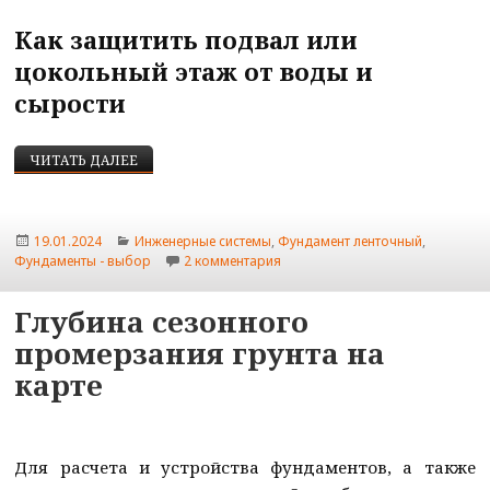
Как защитить подвал или
цокольный этаж от воды и
сырости
КАК СДЕЛАТЬ ДРЕНАЖ ВОКРУГ ФУНДАМЕНТА Д
ЧИТАТЬ ДАЛЕЕ
Опубликовано
Рубрики
19.01.2024
Инженерные системы
,
Фундамент ленточный
,
к записи Как сделать дренаж в
Фундаменты - выбор
2 комментария
Глубина сезонного
промерзания грунта на
карте
Для расчета и устройства фундаментов, а также