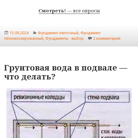
Смотреть!
— все опросы
Опубликовано
Рубрики
15.09.2024
Фундамент ленточный
,
Фундамент
к записи 
теплоизолированный
,
Фундаменты - выбор
2 комментария
Грунтовая вода в подвале —
что делать?