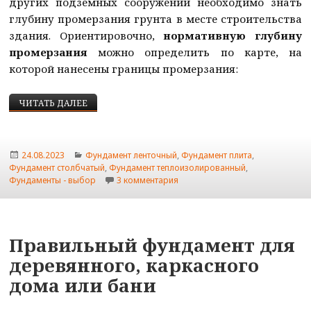
других подземных сооружений необходимо знать
глубину промерзания грунта в месте строительства
здания. Ориентировочно,
нормативную глубину
промерзания
можно определить по карте, на
которой нанесены границы промерзания:
ГЛУБИНА СЕЗОННОГО ПРОМЕРЗАНИЯ ГРУНТА НА 
ЧИТАТЬ ДАЛЕЕ
Опубликовано
Рубрики
24.08.2023
Фундамент ленточный
,
Фундамент плита
,
Фундамент столбчатый
,
Фундамент теплоизолированный
,
к записи Глубина сезонного про
Фундаменты - выбор
3 комментария
Правильный фундамент для
деревянного, каркасного
дома или бани