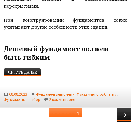
перекрытиями.
При конструировании фундаментов также
учитывают другие особенности этих зданий.
Дешевый фундамент должен
быть гибким
ПРАВИЛЬНЫЙ ФУНДАМЕНТ ДЛЯ ДЕРЕВЯННОГО, 
ЧИТАТЬ ДАЛЕЕ
Опубликовано
Рубрики
08.08.2023
Фундамент ленточный
,
Фундамент столбчатый
,
к записи Правильный фундамент
Фундаменты - выбор
2 комментария
Пагинация
СТРАНИЦА
1
записей
След