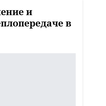
ление и
еплопередаче в