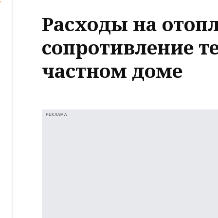
Расходы на отоп
сопротивление т
частном доме
РЕКЛАМА
ь
е
ь
е
ь
е
ь
е