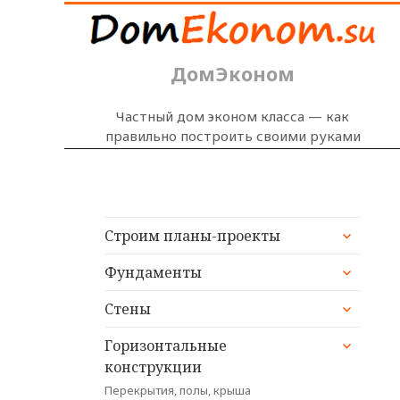
ДомЭконом
Частный дом эконом класса — как
правильно построить своими руками
раскрыт
Строим планы-проекты
дочерне
раскрыт
меню
Фундаменты
дочерне
раскрыт
меню
Стены
дочерне
раскрыт
меню
Горизонтальные
дочерне
конструкции
меню
Перекрытия, полы, крыша