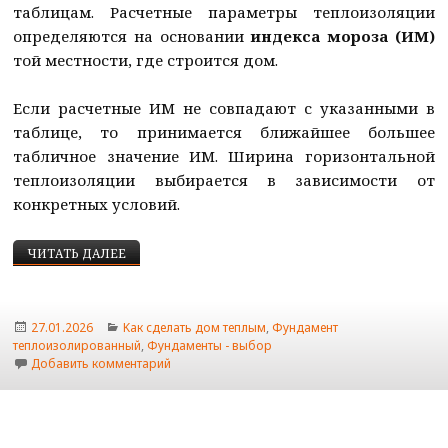
таблицам.
Расчетные параметры теплоизоляции
определяются на основании
индекса мороза (ИМ)
той местности, где строится дом.
Если расчетные ИМ не совпадают с указанными в
таблице, то принимается ближайшее большее
табличное значение ИМ. Ширина горизонтальной
теплоизоляции выбирается в зависимости от
конкретных условий.
РАСЧЕТ ТЕПЛОИЗОЛЯЦИИ МЕЛКО ЗАГЛУБЛЕННО
ЧИТАТЬ ДАЛЕЕ
Опубликовано
Рубрики
27.01.2026
Kaк сделать дом теплым
,
Фундамент
теплоизолированный
,
Фундаменты - выбор
к записи Расчет теплоизоляции мелко заглуб
Добавить комментарий