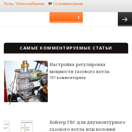
к записи Сухой теплый пол 
Полы
,
Теплоснабжение
12 комментариев
Пагинация
СТРАНИЦА
1
записей
След
стран
САМЫЕ КОММЕНТИРУЕМЫЕ СТАТЬИ
Настройка регулировка
мощности газового котла
707 комментариев
Бойлер ГВС для двухконтурного
газового котла или колонки