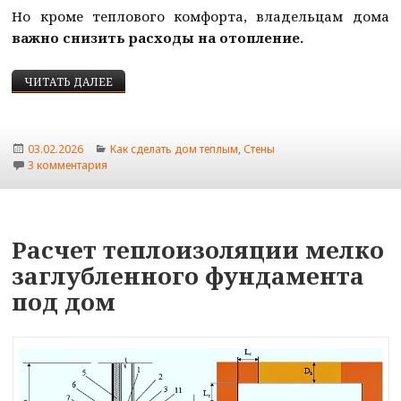
Но кроме теплового комфорта, владельцам дома
важно снизить расходы на отопление.
РАСХОДЫ НА ОТОПЛЕНИЕ И СОПРОТИВЛЕНИЕ Т
ЧИТАТЬ ДАЛЕЕ
Опубликовано
Рубрики
03.02.2026
Kaк сделать дом теплым
,
Стены
к записи Расходы на отопление и сопротивление тепло
3 комментария
Расчет теплоизоляции мелко
заглубленного фундамента
под дом