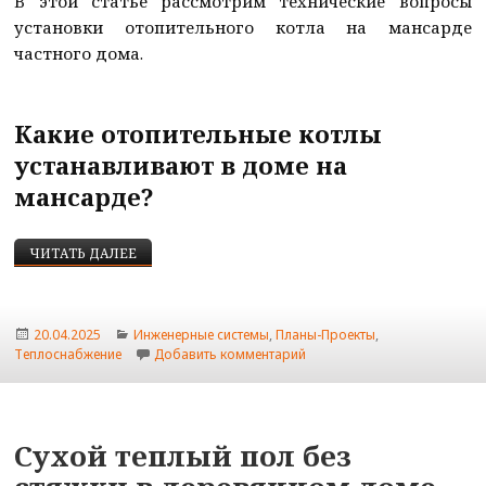
В этой статье рассмотрим технические вопросы
установки отопительного котла на мансарде
частного дома.
Какие отопительные котлы
устанавливают в доме на
мансарде?
УСТАНОВКА КОТЛА В ЧАСТНОМ ДОМЕ НА МАНСА
ЧИТАТЬ ДАЛЕЕ
Опубликовано
Рубрики
20.04.2025
Инженерные системы
,
Планы-Проекты
,
к записи Установка котла в
Теплоснабжение
Добавить комментарий
Сухой теплый пол без