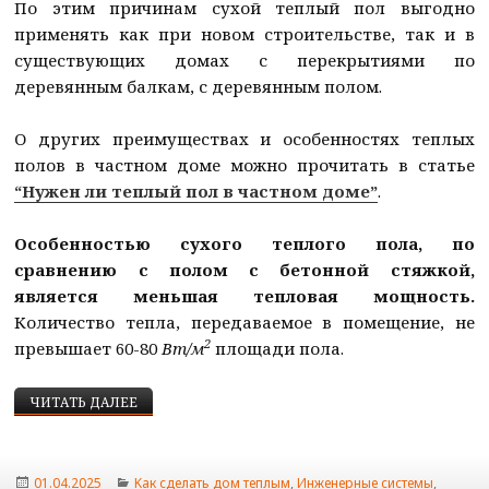
По этим причинам сухой теплый пол выгодно
применять как при новом строительстве, так и в
существующих домах с перекрытиями по
деревянным балкам, с деревянным полом.
О других преимуществах и особенностях теплых
полов в частном доме можно прочитать в статье
“Нужен ли теплый пол в частном доме”
.
Особенностью сухого теплого пола, по
сравнению с полом с бетонной стяжкой,
является меньшая тепловая мощность.
Количество тепла, передаваемое в помещение, не
2
превышает 60-80
Вт/м
площади пола.
СУХОЙ ТЕПЛЫЙ ПОЛ БЕЗ СТЯЖКИ В ДЕРЕВЯННО
ЧИТАТЬ ДАЛЕЕ
Опубликовано
Рубрики
01.04.2025
Kaк сделать дом теплым
,
Инженерные системы
,