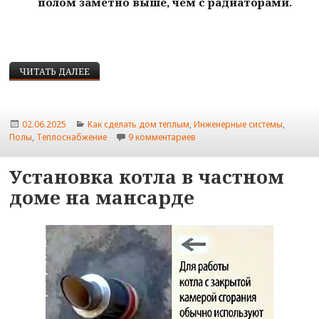
полом заметно выше, чем с радиаторами.
НУЖЕН ЛИ ТЕПЛЫЙ ПОЛ В ЧАСТНОМ ДОМЕ?
ЧИТАТЬ ДАЛЕЕ
Опубликовано
Рубрики
02.06.2025
Kaк сделать дом теплым
,
Инженерные системы
,
к записи Нужен ли теплый по
Полы
,
Теплоснабжение
9 комментариев
Установка котла в частном
доме на мансарде