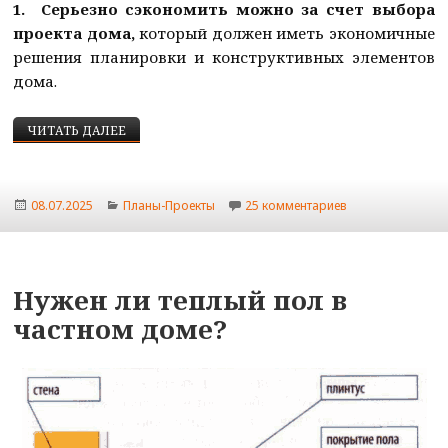
1.
Серьезно сэкономить можно за счет выбора
проекта дома,
который должен иметь экономичные
решения планировки и конструктивных элементов
дома.
КАК ПОСТРОИТЬ ДОМ ДЕШЕВО — НЕДОРОГО
ЧИТАТЬ ДАЛЕЕ
Опубликовано
Рубрики
к записи Как по
08.07.2025
Планы-Проекты
25 комментариев
Нужен ли теплый пол в
частном доме?