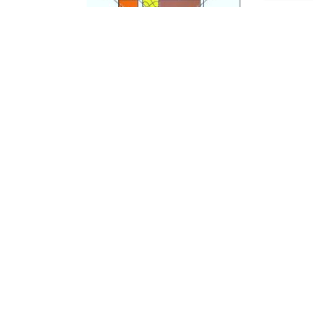
Стена наружная трехслойная каменная с
облицовкой из кирпича
Как сделать дешевый сборный блочный
фундамент для дома своими руками