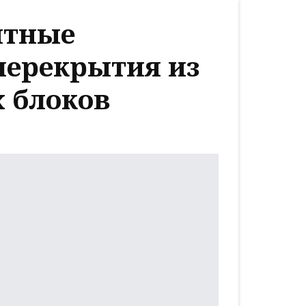
итные
перекрытия из
 блоков