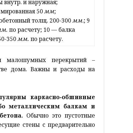
ы внутр. и наружная;
армированная 50
мм
;
зобетонный толщ. 200-300
мм
.; 9
мм.
по расчету; 10 — балка
50-350
мм.
по расчету.
 и малошумных перекрытий –
тве дома. Важны и расходы на
пулярны каркасно-обшивные
бо металлическим балкам и
бетона.
Обычно это пустотные
есущие стены с предварительно