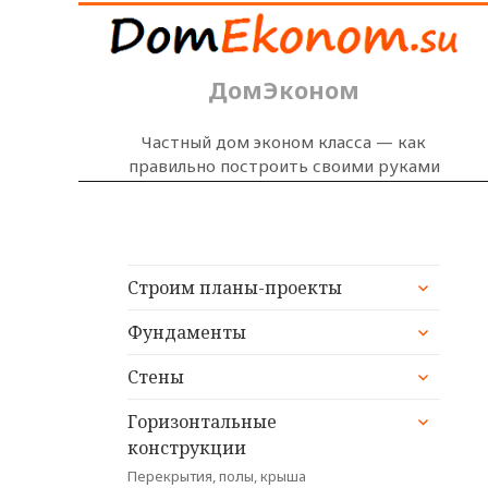
ДомЭконом
Частный дом эконом класса — как
правильно построить своими руками
раскрыт
Строим планы-проекты
дочерне
раскрыт
меню
Фундаменты
дочерне
раскрыт
меню
Стены
дочерне
раскрыт
меню
Горизонтальные
дочерне
конструкции
меню
Перекрытия, полы, крыша