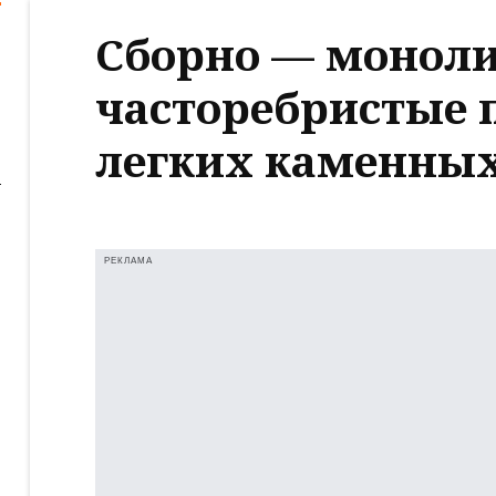
Сборно — монол
часторебристые 
легких каменных
РЕКЛАМА
ь
е
ь
е
ь
е
ь
е