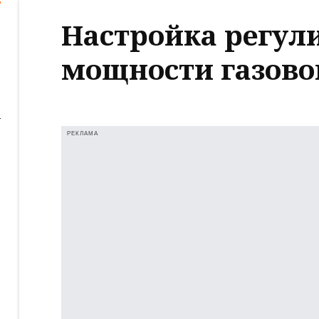
Настройка регул
мощности газово
РЕКЛАМА
ь
е
ь
е
ь
е
ь
е