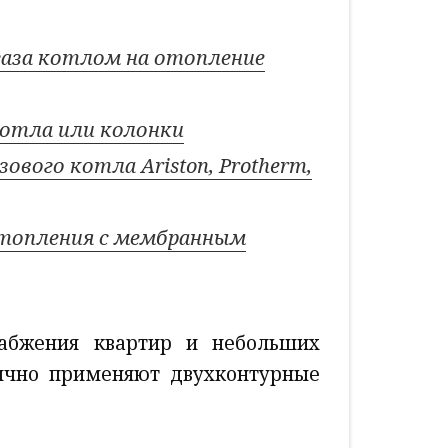
газа котлом на отопление
котла или колонки
ового котла Ariston, Protherm,
отопления с мембранным
набжения квартир и небольших
ычно применяют двухконтурные