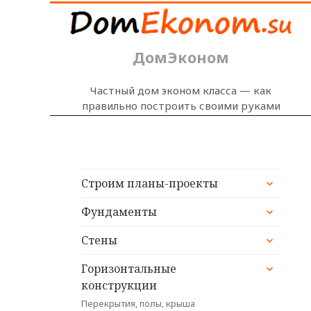
ДомЭконом
Частный дом эконом класса — как
правильно построить своими руками
раскрыт
Строим планы-проекты
дочерне
раскрыт
меню
Фундаменты
дочерне
раскрыт
меню
Стены
дочерне
раскрыт
меню
Горизонтальные
дочерне
конструкции
меню
Перекрытия, полы, крыша