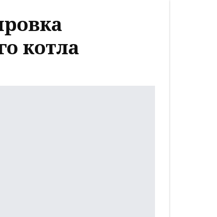
ировка
го котла