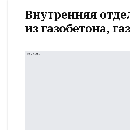
Внутренняя отде
из газобетона, г
РЕКЛАМА
ь
е
ь
е
ь
е
ь
е