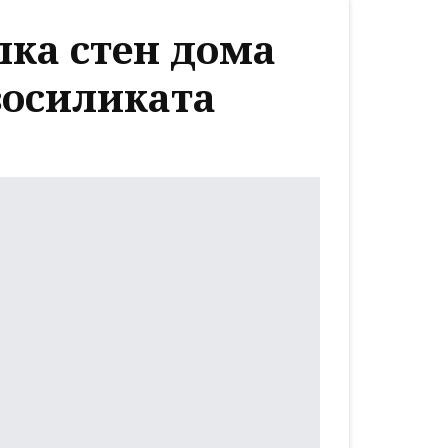
лка стен дома
азосиликата