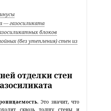
минусы
а — газосиликата
газосиликатных блоков
ойных (без утепления) стен из
ней отделки стен
газосиликата
роницаемость.
Это значит, что
оходит сквозь толщу стены и