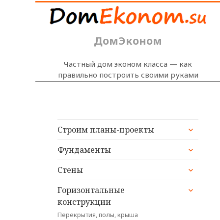
ДомЭконом
Частный дом эконом класса — как
правильно построить своими руками
раскрыт
Строим планы-проекты
дочерне
раскрыт
меню
Фундаменты
дочерне
раскрыт
меню
Стены
дочерне
раскрыт
меню
Горизонтальные
дочерне
конструкции
меню
Перекрытия, полы, крыша